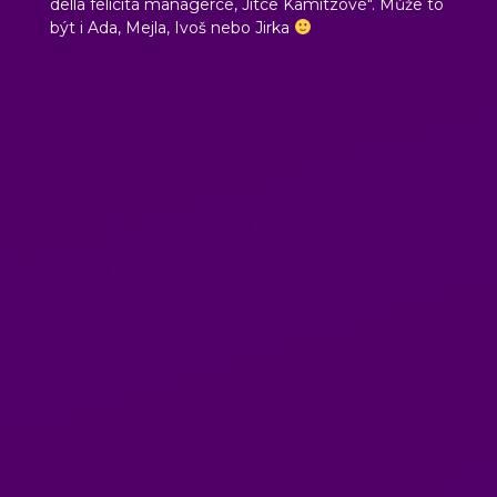
della felicità
managerce, Jitce Kamitzové". Může to
být i Ada, Mejla, Ivoš nebo Jirka