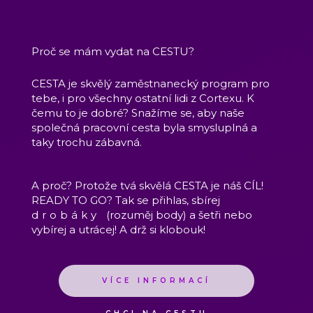
Proč se mám vydat na CESTU?
CESTA je skvělý zaměstnanecký program pro
tebe, i pro všechny ostatní lidi z Cortexu. K
čemu to je dobré? Snažíme se, aby naše
společná pracovní cesta byla smysluplná a
taky trochu zábavná.
A proč? Protože tvá skvělá CESTA je náš CÍL!
READY TO GO? Tak se přihlas, sbírej
drobáky
(rozuměj body) a šetři nebo
vybírej a utrácej! A drž si klobouk!
VÍCE INFORMACÍ