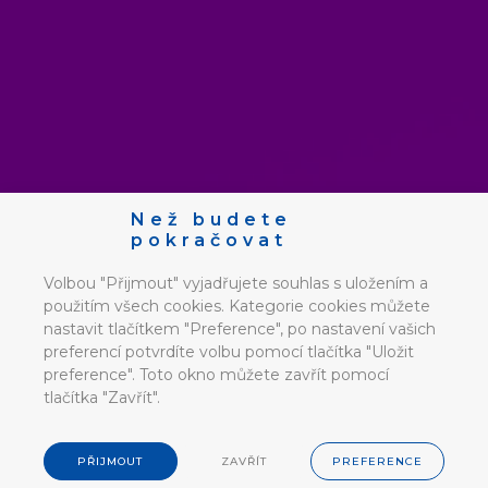
Než budete
pokračovat
Volbou "Přijmout" vyjadřujete souhlas s uložením a
použitím všech cookies. Kategorie cookies můžete
nastavit tlačítkem "Preference", po nastavení vašich
preferencí potvrdíte volbu pomocí tlačítka "Uložit
preference". Toto okno můžete zavřít pomocí
tlačítka "Zavřít".
PŘIJMOUT
ZAVŘÍT
PREFERENCE