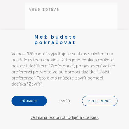
Než budete
Souhlasím se zpracováním osobních
pokračovat
údajů souladu s dokumentem
Ochrana soukromí.
*
Volbou "Přijmout" vyjadřujete souhlas s uložením a
použitím všech cookies. Kategorie cookies můžete
nastavit tlačítkem "Preference", po nastavení vašich
preferencí potvrdíte volbu pomocí tlačítka "Uložit
preference". Toto okno můžete zavřít pomocí
tlačítka "Zavřít".
PŘIJMOUT
ZAVŘÍT
PREFERENCE
Ochrana osobních údajů a cookies